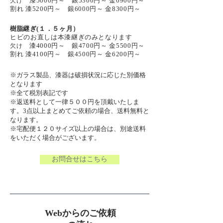
漆5000円～ 銀5300円～ 金6900円～
欠け
割れ 漆5200円～ 銀6000円～ 金8300円～
樹脂
継ぎ(１．５ヶ月）
ヒビのお直しは本漆継ぎのみとなります
漆4000
円～ 銀4700円～ 金5500円～
欠け
割れ 漆4100円～ 銀4500円～ 金6200円～
※ガラス製品、漆器は破損状況に応じた別価格
となります
※全て税別表記です
※返送料として一律５００円を頂戴いたしま
す。3点以上まとめてご依頼の場合、送料無料と
なります。
​※宅配便１２０サイズ以上の場合は、別途送料
をいただく場合がございます。
お問合せはこちら
​Webからのご依頼