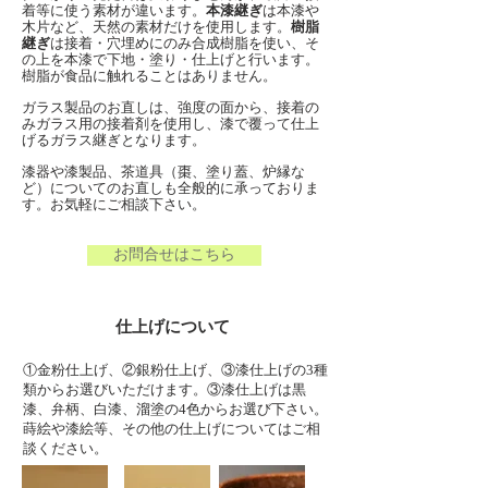
着等に使う素材が違います。
本漆継ぎ
は本漆や
木片など、天然の素材だけを使用します。
樹脂
継ぎ
は接着・穴埋めにのみ合成樹脂を使い、そ
の上を本漆で下地・塗り・仕上げと行います。
樹脂が食品に触れることはありません。
ガラス製品のお直しは、強度の面から、接着の
みガラス用の接着剤を使用し、漆で覆って仕上
げるガラス継ぎとなります。
漆器や漆製品、茶道具（棗、塗り蓋、炉縁な
ど）についてのお直しも全般的に承っておりま
す。お気軽にご相談下さい。
お問合せはこちら
仕上げについて
①金粉仕上げ、②銀粉仕上げ、③漆仕上げの3種
類からお選びいただけます。③漆仕上げは黒
漆、弁柄、白漆、溜塗の4色からお選び下さい。
蒔絵や漆絵等、その他の仕上げについてはご相
談ください。