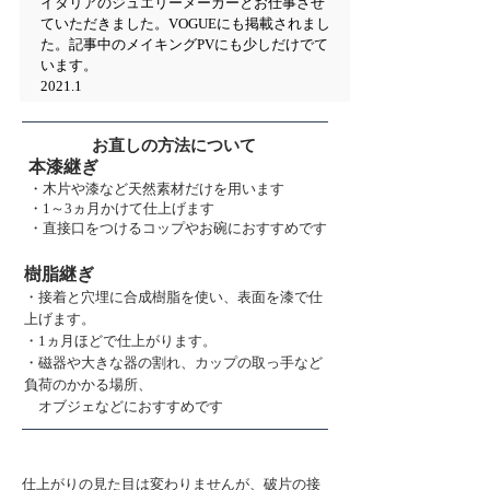
イタリアのジュエリーメーカーとお仕事させ
ていただきました。VOGUEにも掲載されまし
た。記事中のメイキングPVにも少しだけでて
います。
2021.1
お直しの方法について
本漆継ぎ
・木片や漆など天然素材だけを用います
・1～3ヵ月かけて仕上げます
・直接口をつけるコップやお碗におすすめです
樹脂継ぎ
・接着と穴埋に合成樹脂を
使い、表面を漆で仕
上げます。
・1ヵ月ほどで仕上がります。
・磁器や大きな器の割れ
、カップの取っ手など
負荷のかかる場所、
オブジェなどにおすすめです
仕上がりの見た目は変わりませんが、破片の接