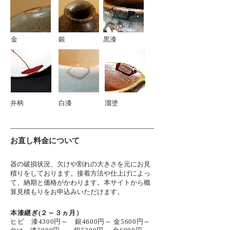
​金
​銀
​黒漆
​弁柄
​白漆
​溜塗
お直し料金について
器の破損状況、欠けや割れの大きさを元にお見
積りをしております。接着方法や仕上げによっ
て、納期と価格がかわります。本サイトから概
算見積もりをお申込みいただけます。
本漆継ぎ(２～３ヵ月）
ヒビ 漆4300円～ 銀4600円～ 金5600
円～