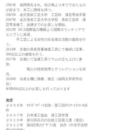
1981年 福岡県生まれ。幼少期より木でできたもの
が好きで、木工に興味を持つ。
2005年 金沢美術工芸大学 工芸科 漆芸専攻卒業
2007年 金沢美術工芸大学大学院 美術工芸科 漆
芸専攻修了。金継ぎでのお直しを開始。​
2012年 JICA国際協力機構より国際ボランティアで
エジプトに派遣。
手工芸による女性の社会進出活動の援助を行
う。
2014年 京都の美術骨董修復工房にて修繕に従事。
300点以上の修復を行う。
2017年 京都にて金継工房リウムの立ち上げに参
加。
職人の技術指導とディレクションを担
当。
2018年 出産を機に帰郷、
独立（福岡太宰府市在
住）
​年間4
00点以上のお直しを行っております
賞歴
２００５年 ｷﾘﾝﾋﾞｱﾊﾟｰｸ北陸・第三回ｷﾘﾝｱｰﾄｺﾝｸｰﾙ佳
作
２００７年 日本漆工協会 漆工奨学賞
２０１０年 第52回石川の伝統工芸展入選（漆芸）
２０１１年 第6回雪のﾃﾞｻﾞｲﾝ賞 佳作（中谷宇吉郎