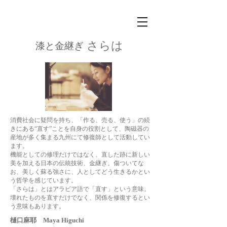
さらは
漆と金継ぎ
消費社会に疑問を持ち、「作る、売る、使う」の続
きにある“直す”ことを自身の役割として、陶磁器の
産地が多く集まる九州にて修復師として活動してい
ます。
機能としての修理だけではなく、直した跡に新しい
美を加える日本の伝統技術、金継ぎ。傷ついてな
お、美しく蘇る強さに、人としてどう生きるかとい
う哲学を感じています。
「さらは」とはアラビア語で「直す」という意味。
壊れたものを直すだけでなく、関係を修復するとい
う意味もあります。
樋口麻耶 Maya Higuchi