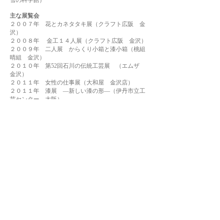
雪の科学館）
主な展覧会
２００７年 花とカネタタキ展（クラフト広阪 金
沢）
２００８年 金工１４人展（クラフト広阪 金沢）
２００９年 二人展 からくり小箱と漆小箱（桃組
晴組 金沢）
２０１０年 第52回石川の伝統工芸展 （エムザ
金沢）
２０１１年 女性の仕事展（大和屋 金沢店）
２０１１年 漆展 ―新しい漆の形―（伊丹市立工
芸センター 大阪）
２０１２年 アートフェア東京（東京国際フォーラ
ム 東京）
​活動
２０１８年 金継ぎ相談会 （本と雑貨の店hachijyu-
ichi 福岡六本松）
２０１８年 金継ぎワークショップ（陶芸広場赤ぴ
ーまん 福岡天神）
２０２１年 ６月金継ぎ相談会（ｖｅｌｖｅｔｔｈ
ｅｓｈｏｗｒｏｏｍ 福岡太宰府）
２０２１年
９月金継ぎ相談会（うなぎの寝床旧寺
崎邸 福岡八女）
２０２１年１０月金継ぎ相談会（本と雑貨の店
hachijyu-ichi 福岡六本松）